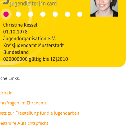
iche Links:
eica.de
htsfragen im Ehrenamt
etz zur Freistellung für die Jugendarbeit
eitshilfe Aufsichtspflicht