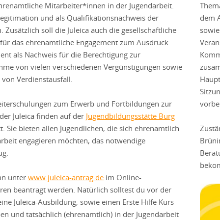
hrenamtliche Mitarbeiter*innen in der Jugendarbeit.
Thema
Legitimation und als Qualifikationsnachweis der
dem A
 Zusätzlich soll die Juleica auch die gesellschaftliche
sowie
für das ehrenamtliche Engagement zum Ausdruck
Veran
ient als Nachweis für die Berechtigung zur
Kommis
hme von vielen verschiedenen Vergünstigungen sowie
zusam
 von Verdienstausfall.
Haupt
Sitzu
iterschulungen zum Erwerb und Fortbildungen zur
vorb
der Juleica finden auf der
Jugendbildungsstätte Burg
t. Sie bieten allen Jugendlichen, die sich ehrenamtlich
Zustä
arbeit engagieren möchten, das notwendige
Brüni
ug.
Berat
bekom
ann unter
www.juleica-antrag.de
im Online-
ren beantragt werden. Natürlich solltest du vor der
ine Juleica-Ausbildung, sowie einen Erste Hilfe Kurs
en und tatsächlich (ehrenamtlich) in der Jugendarbeit