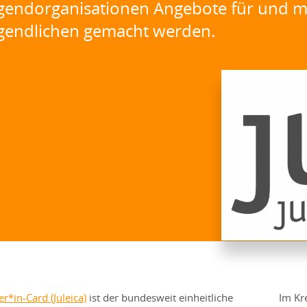
gendorganisationen Angebote für und m
gendlichen gemacht werden.
er*in-Card (Juleica)
ist der bundesweit einheitliche
Im Kr