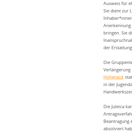
Ausweis für e
Sie dient zur 
Inhaber*innen.
Anerkennung 
bringen. Sie d
Inanspruchna
der Erstattung
Die Gruppenle
Verlängerung 
Hoheneck
stat
in der Jugend
Handwerksze
Die Juleica k
Antragsverfah
Beantragung e
absolviert hab