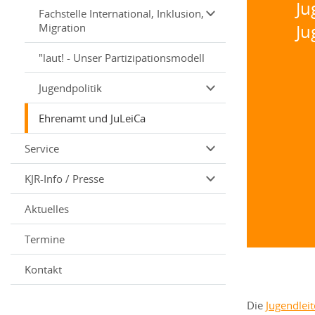
Ju
Fachstelle International, Inklusion,
Migration
Ju
"laut! - Unser Partizipationsmodell
Jugendpolitik
Ehrenamt und JuLeiCa
Service
KJR-Info / Presse
Aktuelles
Termine
Kontakt
Die
Jugendleit