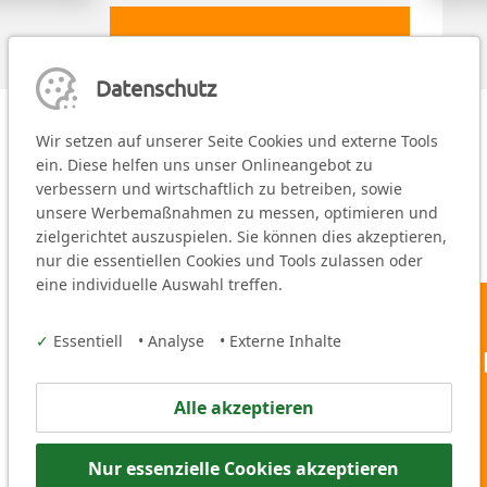
Mehr erfahren
Datenschutz
Wir setzen auf unserer Seite Cookies und externe Tools
ein. Diese helfen uns unser Onlineangebot zu
verbessern und wirtschaftlich zu betreiben, sowie
unsere Werbemaßnahmen zu messen, optimieren und
zielgerichtet auszuspielen. Sie können dies akzeptieren,
nur die essentiellen Cookies und Tools zulassen oder
eine individuelle Auswahl treffen.
✓
Essentiell
•
Analyse
•
Externe Inhalte
Kreisjugendring Nürn
Alle akzeptieren
Hintere Insel Schütt 20
90403 Nürnberg
Nur essenzielle Cookies akzeptieren
Tel.:
+49 (0)911 81007-0