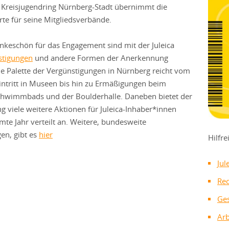
er Kreisjugendring Nürnberg-Stadt übernimmt die
rte für seine Mitgliedsverbände.
ankeschön für das Engagement sind mit der Juleica
stigungen
und andere Formen der Anerkennung
e Palette der Vergünstigungen in Nürnberg reicht vom
intritt in Museen bis hin zu Ermäßigungen beim
chwimmbads und der Boulderhalle. Daneben bietet der
g viele weitere Aktionen für Juleica-Inhaber*innen
mte Jahr verteilt an. Weitere, bundesweite
en, gibt es
hier
Hilfre
Jul
Rec
Ges
Arb