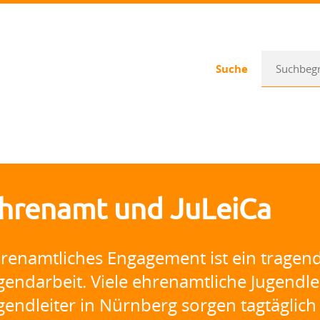
Suche
hrenamt und JuLeiCa
renamtliches Engagement ist ein tragen
gendarbeit. Viele ehrenamtliche Jugendl
gendleiter in Nürnberg sorgen tagtäglich 