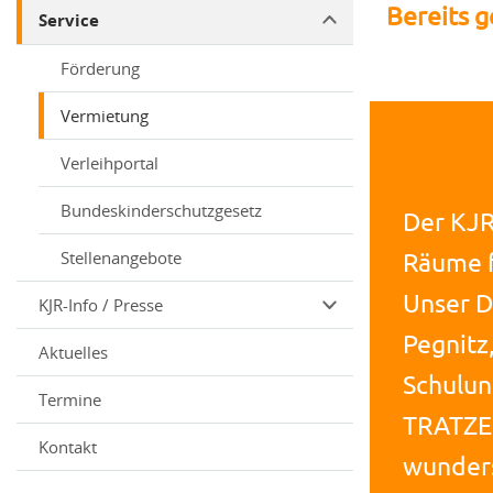
Bereits g
Service
Förderung
Vermietung
Verleihportal
Bundeskinderschutzgesetz
Der KJR
Stellenangebote
Räume f
Unser D
KJR-Info / Presse
Pegnitz
Aktuelles
Schulun
Termine
TRATZE
Kontakt
wunders