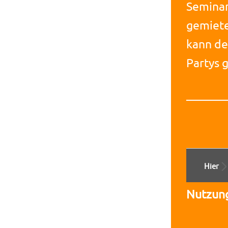
Seminar
gemiet
kann de
Partys 
_______
Hier
Nutzung