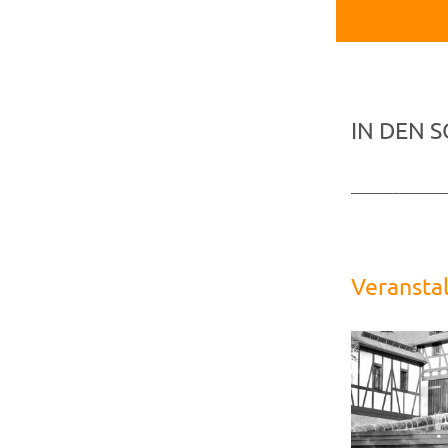
IN DEN 
_____________
Veransta