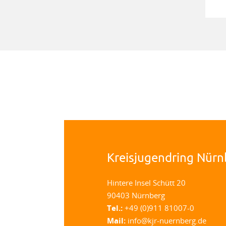
Kreisjugendring Nürn
Hintere Insel Schütt 20
90403 Nürnberg
Tel.:
+49 (0)911 81007-0
Mail:
info@kjr-nuernberg.de