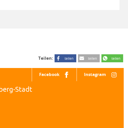
Teilen:
teilen
teilen
teilen
Facebook
Instagram
berg-Stadt