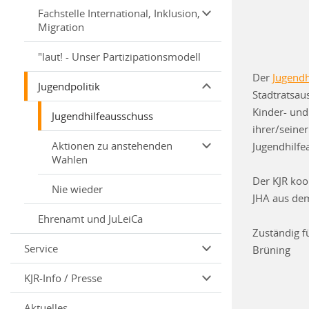
Fachstelle International, Inklusion,
Migration
"laut! - Unser Partizipationsmodell
Der
Jugendh
Jugendpolitik
Stadtratsau
Kinder- und
Jugendhilfeausschuss
ihrer/seine
Aktionen zu anstehenden
Jugendhilfe
Wahlen
Der KJR koo
Nie wieder
JHA aus dem
Ehrenamt und JuLeiCa
Zuständig f
Service
Brüning
KJR-Info / Presse
Aktuelles