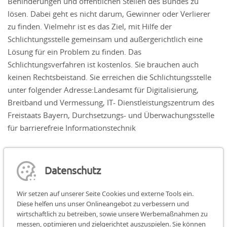
Behinderungen und öﬀentlichen Stellen des Bundes zu
lösen. Dabei geht es nicht darum, Gewinner oder Verlierer
zu finden. Vielmehr ist es das Ziel, mit Hilfe der
Schlichtungsstelle gemeinsam und außergerichtlich eine
Lösung für ein Problem zu finden. Das
Schlichtungsverfahren ist kostenlos. Sie brauchen auch
keinen Rechtsbeistand. Sie erreichen die Schlichtungsstelle
unter folgender Adresse:Landesamt für Digitalisierung,
Breitband und Vermessung, IT- Dienstleistungszentrum des
Freistaats Bayern, Durchsetzungs- und Überwachungsstelle
für barrierefreie Informationstechnik
St.-Martin-Straße 47
81541 München
bitv@bayern.de
Datenschutz
www.ldbv.bayern.de/digitalisierung/bitv.html
Wir setzen auf unserer Seite Cookies und externe Tools ein.
Diese helfen uns unser Onlineangebot zu verbessern und
wirtschaftlich zu betreiben, sowie unsere Werbemaßnahmen zu
messen, optimieren und zielgerichtet auszuspielen. Sie können