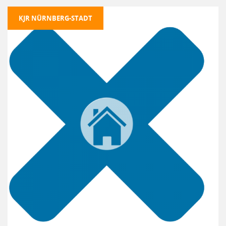
KJR NÜRNBERG-STADT