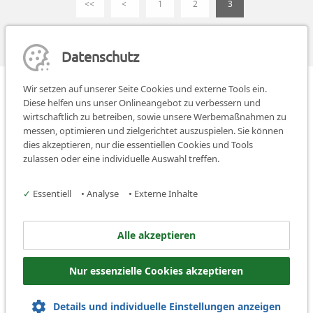
<<
<
1
2
3
Datenschutz
Wir setzen auf unserer Seite Cookies und externe Tools ein.
Diese helfen uns unser Onlineangebot zu verbessern und
wirtschaftlich zu betreiben, sowie unsere Werbemaßnahmen zu
messen, optimieren und zielgerichtet auszuspielen. Sie können
dies akzeptieren, nur die essentiellen Cookies und Tools
Teilen:
teilen
teilen
teilen
zulassen oder eine individuelle Auswahl treffen.
Facebook
Instagram
✓
Essentiell
•
Analyse
•
Externe Inhalte
Kreisjugendring Nürnberg-Stadt
Alle akzeptieren
Hintere Insel Schütt 20
Nur essenzielle Cookies akzeptieren
90403 Nürnberg
Tel.:
+49 (0)911 81007-0
Details und individuelle Einstellungen anzeigen
Mail:
info@kjr-nuernberg.de